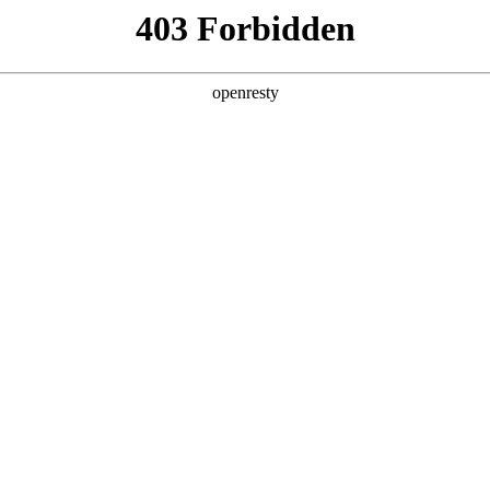
产品及服务
行业解决方案
合作伙伴
投资者关系
WAY S8530-128D智算底座
多智能体场景规模化商用落地，成为驱动全球超算力基础设施扩容的核心引擎。A
高带宽、低时延、高可靠的集群互联网络，成为超大规模AI集群建设
深刻影响模型训练效率、推理调度能力与算力资源整体转化价值，是AI产